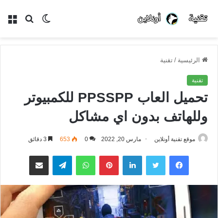
الوضع
بحث
الق
المظلم
عن
الرئيسية
/
تقنية
تقنية
تحميل العاب PPSSPP للكمبيوتر
وللهاتف بدون اي مشاكل
موقع تقنية أونلاين
مارس 20, 2022
0
653
3 دقائق
فيسبوك
تويتر
لينكدإن
بينتيريست
واتساب
تيلقرام
مشاركة عبر البريد