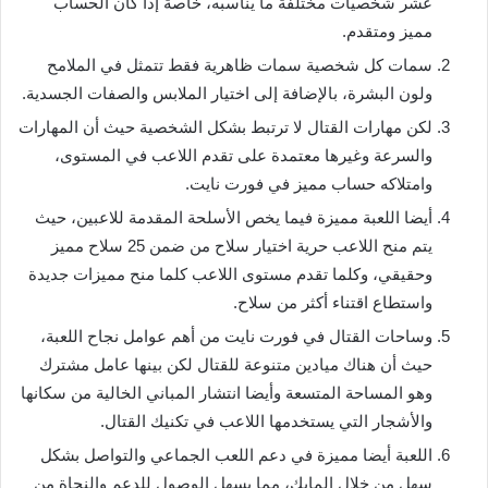
عشر شخصيات مختلفة ما يناسبه، خاصة إذا كان الحساب
مميز ومتقدم.
سمات كل شخصية سمات ظاهرية فقط تتمثل في الملامح
ولون البشرة، بالإضافة إلى اختيار الملابس والصفات الجسدية.
لكن مهارات القتال لا ترتبط بشكل الشخصية حيث أن المهارات
والسرعة وغيرها معتمدة على تقدم اللاعب في المستوى،
وامتلاكه حساب مميز في فورت نايت.
أيضا اللعبة مميزة فيما يخص الأسلحة المقدمة للاعبين، حيث
يتم منح اللاعب حرية اختيار سلاح من ضمن 25 سلاح مميز
وحقيقي، وكلما تقدم مستوى اللاعب كلما منح مميزات جديدة
واستطاع اقتناء أكثر من سلاح.
وساحات القتال في فورت نايت من أهم عوامل نجاح اللعبة،
حيث أن هناك ميادين متنوعة للقتال لكن بينها عامل مشترك
وهو المساحة المتسعة وأيضا انتشار المباني الخالية من سكانها
والأشجار التي يستخدمها اللاعب في تكنيك القتال.
اللعبة أيضا مميزة في دعم اللعب الجماعي والتواصل بشكل
سهل من خلال المايك، مما يسهل الوصول للدعم والنجاة من