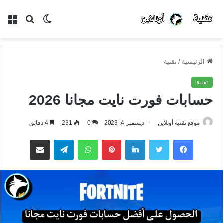
الوضع
بحث
الق
المظلم
عن
الرئيسية
/
تقنية
تقنية
حسابات فورت نايت مجانا 2026
موقع تقنية أونلاين
ديسمبر 4, 2023
0
231
4 دقائق
فيسبوك
تويتر
لينكدإن
بينتيريست
واتساب
تيلقرام
مشاركة عبر البريد