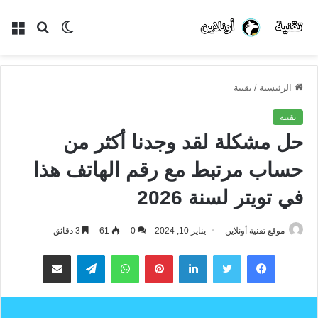
الوضع
بحث
الق
المظلم
عن
الرئيسية
/
تقنية
تقنية
حل مشكلة لقد وجدنا أكثر من
حساب مرتبط مع رقم الهاتف هذا
في تويتر لسنة 2026
موقع تقنية أونلاين
يناير 10, 2024
0
61
3 دقائق
فيسبوك
تويتر
لينكدإن
بينتيريست
واتساب
تيلقرام
مشاركة عبر البريد