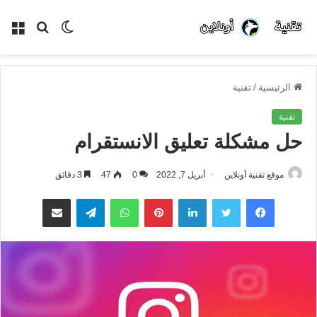
الوضع
بحث
الق
المظلم
عن
الرئيسية
/
تقنية
تقنية
حل مشكلة تعليق الانستقرام
موقع تقنية أونلاين
أبريل 7, 2022
0
47
3 دقائق
فيسبوك
تويتر
لينكدإن
بينتيريست
واتساب
تيلقرام
مشاركة عبر البريد