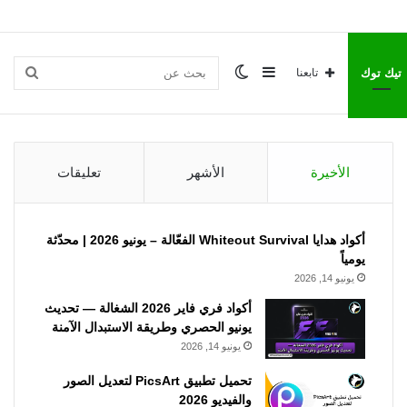
إضافة
الوضع
بحث
تيك توك
تابعنا
عمود
المظلم
عن
الأخيرة
الأشهر
تعليقات
جانبي
أكواد هدايا Whiteout Survival الفعّالة – يونيو 2026 | محدّثة
يومياً
يونيو 14, 2026
أكواد فري فاير 2026 الشغالة — تحديث
يونيو الحصري وطريقة الاستبدال الآمنة
يونيو 14, 2026
تحميل تطبيق PicsArt لتعديل الصور
والفيديو 2026