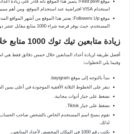
موقع Feed pixel: يتميز هذا الموقع بأنه قادر على
استخدام VISA افتراضية عند استخدام الموقع، ومن أهم مميزاته هو أنه يقدم عدد متابعين حقيقي من مختلف أنحاء العالم.
موقع Followers Up: يعتبر هذا الموقع من أشهر ال
المستخدم، حيث يوفر فرصة شراء 1000 متابع مقابل عشر دولارات، وهذا يعادل 37.51 ريال سعودي.
زيادة متابعين تيك توك 1000 متابع خلال 5 دقائق 2026
أفضل طريقة لزيادة أعداد المتابعين خلال خمس دقائق فقط هي است
وفيما يلي الخطوات:
نبدأ بالتوجه إلى موقع bayigram.
ننقر على الخطوط الثلاثة الأفقية الموجودة في أعلى يمين ال
نضغط على خيار أدوات مجانية.
نضغط على خيار Tiktok.
نقوم بنسخ اسم المستخدم الخاص بالشخص صاحب الحساب على
لذلك.
نكتب رقم 1000 في المكان المخصص لأعداد المتابعين.