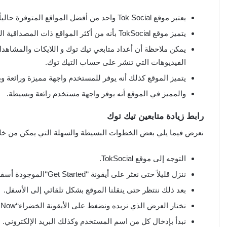
يعتبر موقع Tok Social واحد من أفضل المواقع المتوفرة حالياً والتي تقدم خدمات رائعة من أجل زيادة أعداد المتابعين.
يتميز موقع TokSocial بأنه من أكثر المواقع ذات المصداقية العالية، حيث يتمتع بآمنة في مجال تزويد المتابعين.
يمكن ملاحظة أن أعداد متابعي تيك توك و اللايكات والمشاه
الفيديوهات التي تنشر على حساب التيك توك.
يتميز الموقع كذلك أنه يوفر للمستخدم واجهة مميزة ورائعة و
والمميز في الموقع أنه يوفر واجهة مستخدم رائعة وبسيطة.
رابط زيادة متابعين تيك توك
نعرض فيما يلي بعض الخطوات البسيطة والسهلة التي يمكن من خلاله
التوجه إلى موقع TokSocial.
ننزل قليلاً حتى نعثر على أيقونة ‘‘Get Started‘‘الموجودة أسفل الشاشة باللون الأخضر ونضغط عليها.
بعد ذلك ننتظر حتى ينقلنا الموقع بشكل تلقائي إلى الأسفل.
نختار العرض الذي نريده ونضغط على الأيقونة الخضراء‘‘Get Started Now‘‘.
نبدأ بإدخال كل من اسم المستخدم وكذلك البريد الإلكتروني.