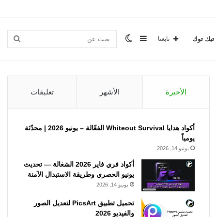
إضافة
الوضع
بحث
تيك توك
تابعنا
عمود
المظلم
عن
الأخيرة
الأشهر
تعليقات
جانبي
أكواد هدايا Whiteout Survival الفعّالة – يونيو 2026 | محدّثة
يومياً
يونيو 14, 2026
أكواد فري فاير 2026 الشغالة — تحديث
يونيو الحصري وطريقة الاستبدال الآمنة
يونيو 14, 2026
تحميل تطبيق PicsArt لتعديل الصور
والفيديو 2026