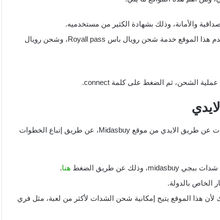
يحتوي هذا الموقع على العديد من الخيارات المميزة، حيث يقدم هذا الموقع خدمة شحن رويال باس Royall pass، وشحن رويال
لية الشحن، ثم الضغط على كلمة connect.
ايدي
من خلال موقع شحن شدات ببجي مجانا يمكنك القيام بشحن الشدات عن طريق الايدي من موقع Midasbuy، عن طريق إتباع الخطوات
لك عن طريق الضغط
هنا
.
ار الخاص بالدولة.
ك لأن هذا الموقع يتيح إمكانية شحن الشدات لأكثر من لعبة، مثل فري