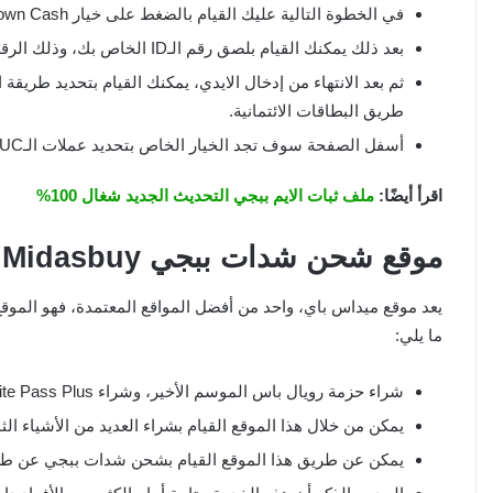
في الخطوة التالية عليك القيام بالضغط على خيار Unknown Cash للقيام بتحديد العملات.
بعد ذلك يمكنك القيام بلصق رقم الـID الخاص بك، وذلك الرقم الخاص بالملف الشخصي الخاص بحساب لعبة ببجي.
ثم بعد الانتهاء من إدخال الايدي، يمكنك القيام بتحديد طريق
طريق البطاقات الائتمانية.
أسفل الصفحة سوف تجد الخيار الخاص بتحديد عملات الـUC، عليك القيام بتحديد العملات ثم الضغط على كلمة ادفع الآن.
اقرأ أيضًا:
ملف ثبات الايم ببجي التحديث الجديد شغال 100%
موقع شحن شدات ببجي
Midasbuy
يعد موقع ميداس باي، واحد من أفضل المواقع المعتمدة، فهو المو
ما يلي:
شراء حزمة رويال باس الموسم الأخير، وشراء Elite Pass Plus.
يمكن من خلال هذا الموقع القيام بشراء العديد من الأشياء ا
يمكن عن طريق هذا الموقع القيام بشحن شدات ببجي عن طريق 