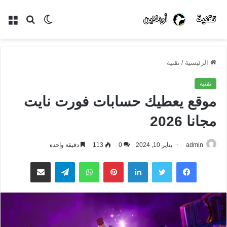
الوضع
بحث
الق
المظلم
عن
الرئيسية
/
تقنية
تقنية
موقع يعطيك حسابات فورت نايت
مجانا 2026
admin
يناير 10, 2024
0
113
دقيقة واحدة
فيسبوك
تويتر
لينكدإن
بينتيريست
واتساب
تيلقرام
مشاركة عبر البريد