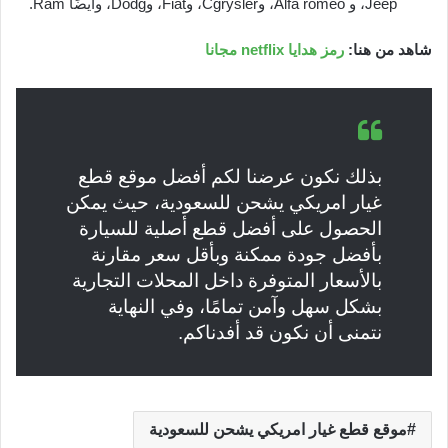
Jeep، و Alfa romeo، وCgrysler، وFiat، وDodg، وأيضًا Ram.
شاهد من هنا:
رمز هدايا netflix مجانا
بذلك نكون عرضنا لكم أفضل موقع قطع
غيار امريكي يشحن للسعودية، حيث يمكن
الحصول على أفضل قطع أصلية للسيارة
بأفضل جودة ممكنة وبأقل سعر مقارنة
بالأسعار المتوفرة داخل المحلات التجارية
بشكل سهل وآمن تمامًا، وفي النهاية
نتمنى أن نكون قد أفدناكم.
موقع قطع غيار امريكي يشحن للسعودية