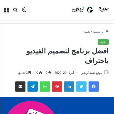
الوضع
بحث
الق
المظلم
عن
الرئيسية
/
تقنية
تقنية
افضل برنامج لتصميم الفيديو
باحتراف
موقع تقنية أونلاين
أبريل 29, 2022
0
40
3 دقائق
فيسبوك
تويتر
لينكدإن
بينتيريست
واتساب
تيلقرام
مشاركة عبر البريد