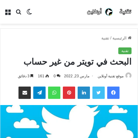
الوضع
بحث
الق
المظلم
عن
الرئيسية
/
تقنية
تقنية
البحث في تويتر من غير حساب
موقع تقنية أونلاين
مارس 23, 2022
0
161
3 دقائق
فيسبوك
تويتر
لينكدإن
بينتيريست
واتساب
تيلقرام
مشاركة عبر البريد