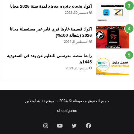
اكواد xtream iptv code لمدة سنة 2026 مجانا
ديسمبر 30, 2022
اكواد قسيمة غارينا فري فاير غير مستعملة مجانا
2026 (شغالة 100%)
أغسطس 8, 2024
رابط منصة مدرستي للتعليم عن بعد في السعودية
1445هـ
سبتمبر 20, 2023
جميع الحقوق محفوظة © 2024 - لموقع تقنية أونلاين
shop2game
فيسبوك
تويتر
يوتيوب
انستقرام