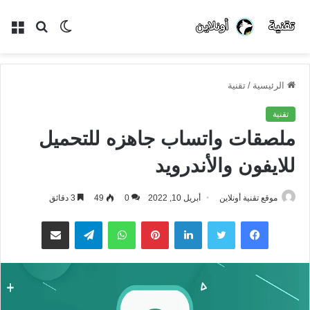
الوضع
بحث
الق
المظلم
عن
الرئيسية
/
تقنية
تقنية
ملصقات واتساب جاهزه للتحميل
للايفون والأندرويد
موقع تقنية أونلاين
أبريل 10, 2022
0
49
3 دقائق
فيسبوك
تويتر
لينكدإن
بينتيريست
واتساب
تيلقرام
مشاركة عبر البريد