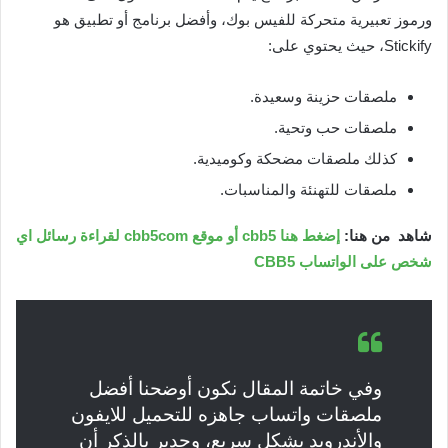
ورموز تعبيرية متحركة للفيس بوك، وأفضل برنامج أو تطبيق هو
Stickify، حيث يحتوي على:
ملصقات حزينة وسعيدة.
ملصقات حب وتحية.
كذلك ملصقات مضحكة وكوميدية.
ملصقات للتهنئة والمناسبات.
شاهد من هنا:
إضغط هنا cbb5 أو موقع cbb5com لقراءة رسائل اي
شخص على الواتساب CBB5
وفي خاتمة المقال نكون أوضحنا أفضل
ملصقات واتساب جاهزه للتحميل للايفون
والأندرويد بشكل سريع، وجدير بالذكر أن