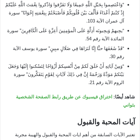
“وَاعْتَصِموا بِحَبْلِ اللَّهِ جَمِيعًا وَلَا تَفَرَّقوا وَاذْكروا نِعْمَتَ اللَّهِ عَلَيْكمْ
إِذْ كنْتمْ أَعْدَاءً فَأَلَّفَ بَيْنَ قُلُوبِكُمْ فَأَصْبَحْتُمْ بِنِعْمَتِهِ إِخْوَانًا” سورة
آل عمران الآية 103.
“يحِبهمْ وَيحِبونَه أَذِلَّةٍ عَلَى الْمؤمِنِينَ أَعِزَّةٍ عَلَى الْكَافِرِينَ” سورة
المائدة الآية رقم 54.
“قَدْ شَغَفَهَا حبًّا إِنَّا لَنَرَاهَا فِي ضَلَالٍ مبِينٍ” سورة يوسف الآية
رقم 30.
“وَمِنْ آيَاتِهِ أَنْ خَلَقَ لَكمْ مِنْ أَنْفسِكمْ أَزْوَاجًا لِتَسْكنوا إِلَيْهَا وَجَعَلَ
بَيْنَكمْ مَوَدَّةً وَرَحْمَةً إِنَّ فِي ذَلِكَ لَآيَاتٍ لِقَوْمٍ يَتَفَكَّرونَ” سورة
الروم الآية رقم 21.
شاهد أيضًا:
اختراق فيسبوك عن طريق رابط الصفحة الشخصية
بثواني
آيات المحبة والقبول
تعتبر الآيات السابقة من أهم ايات المحبة والقبول والهيبة مجربة