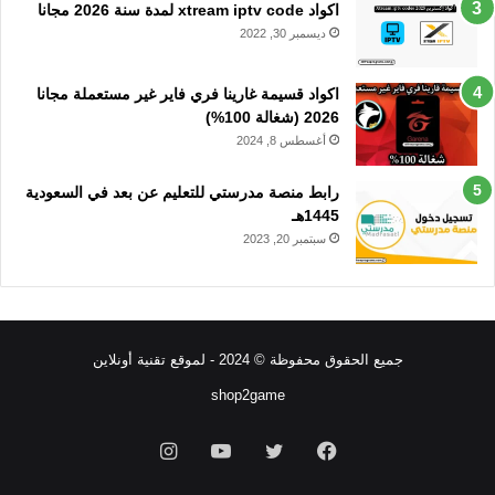
اكواد xtream iptv code لمدة سنة 2026 مجانا
ديسمبر 30, 2022
اكواد قسيمة غارينا فري فاير غير مستعملة مجانا
2026 (شغالة 100%)
أغسطس 8, 2024
رابط منصة مدرستي للتعليم عن بعد في السعودية
1445هـ
سبتمبر 20, 2023
جميع الحقوق محفوظة © 2024 - لموقع تقنية أونلاين
shop2game
فيسبوك
تويتر
يوتيوب
انستقرام