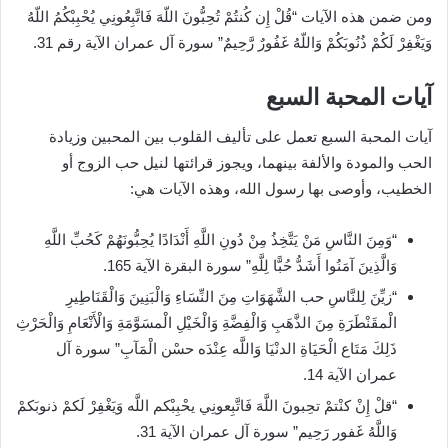
ومن ضمن هذه الآيات “قُلْ إِن كُنتُمْ تُحِبُّونَ اللّهَ فَاتَّبِعُونِي يُحْبِبْكُمُ اللّهُ
وَيَغْفِرْ لَكُمْ ذُنُوبَكُمْ وَاللّهُ غَفُورٌ رَّحِيمٌ” سورة آل عمران الآية رقم 31.
آيات المحبة السبع
آيات المحبة السبع تعمل على تأليف القلوب بين المحبين وزيادة
الحب والمودة والألفة بينهما، ويجوز قرائتها لنيل حب الزوج أو
الخطيب، وأوصى بها رسول الله، وهذه الآيات هي:
“وَمِنَ النَّاسِ مَنْ يَتَّخِذُ مِنْ دُونِ اللَّهِ أَنْدَادًا يُحِبُّونَهُمْ كَحُبِّ اللَّهِ
وَالَّذِينَ آمَنُوا أَشَدُّ حُبًّا لِلَّهِ” سورة البقرة الآية 165.
“زيِّنَ لِلنَّاسِ حب الشَّهَوَاتِ مِنَ النِّسَاءِ وَالْبَنِينَ وَالْقَنَاطِيرِ
الْمقَنْطَرَةِ مِنَ الذَّهَبِ وَالْفِضَّةِ وَالْخَيْلِ الْمسَوَّمَةِ وَالْأَنْعَامِ وَالْحَرْثِ
ذَلِكَ مَتَاع الْحَيَاةِ الدنْيَا وَاللَّه عِنْدَه حسْن الْمَآبِ” سورة آل
عمران الآية 14.
“قلْ إِنْ كنْتمْ تحِبونَ اللَّهَ فَاتَّبِعونِي يحْبِبْكم اللَّه وَيَغْفِرْ لَكمْ ذنوبَكمْ
وَاللَّهُ غَفور رَحِيم” سورة آل عمران الآية 31.