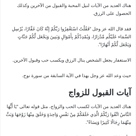
هناك العديد من الآيات لنيل المحبة والقبول من الآخرين وكذلك
الحصول على الرزق.
فقد قال الله عز وجل “فَقُلْتُ اسْتَغْفِرُوا رَبَّكُمْ إِنَّهُ كَانَ غَفَّارًا، يُرْسِلِ
السَّمَاء عَلَيْكُم مِّدْرَارًا، وَيُمْدِدْكُمْ بِأَمْوَالٍ وَبَنِينَ وَيَجْعَل لَّكُمْ جَنَّاتٍ
وَيَجْعَل لَّكُمْ أَنْهَارًا”.
الاستغفار يجعل الشخص ينال الرزق ويكسب حب وقبول الآخرين.
حيث وعد الله عز وجل بهذا في الآية السابقة من سورة نوح.
آيات القبول للزواج
هناك العديد من الآيات لكسب الحب والزواج، مثل قوله تعالى “يَا أَيُّهَا
النَّاسُ اتَّقُوا رَبَّكُمُ الَّذِي خَلَقَكُمْ مِنْ نَفْسٍ وَاحِدَةٍ وَخَلَقَ مِنْهَا زَوْجَهَا وَبَثَّ
مِنْهُمَا رِجَالًا كَثِيرًا وَنِسَاءً”.