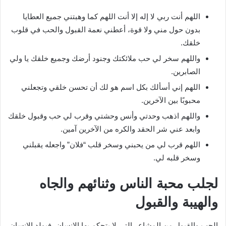
اللهم أنت ربي لا إله إلا أنت اللهم كما وهبتني جميع العطايا
بدون حول مني ولا قوة، أعطني نعمة القبول والحب في قلوب
خلقك.
واللهم سخر لي حب ملائكتك وجنود أرضك وجميع خلقك يا ولي
الصابرين.
اللهم إني أسألك بكل اسم هو لك أن تحسن خلقي وتجعلني
محبوبًا بين الآخرين.
واللهم اذهب وحدتي وأنس وحشتي وقرب لي حب وقبول خلقك
وابعد عني شر الحقد والكره من الآخرين آمين.
اللهم قرب لي من يحبني وسخر قلب “فلان” واجعله يقبلني
وسخر قلبه لي.
لجلب محبة الناس وثنائهم والجاه
والهيبة والقبول
الحب والقبول من المشاعر التي لا يتحكم بها الإنسان، فيولد الإنسان