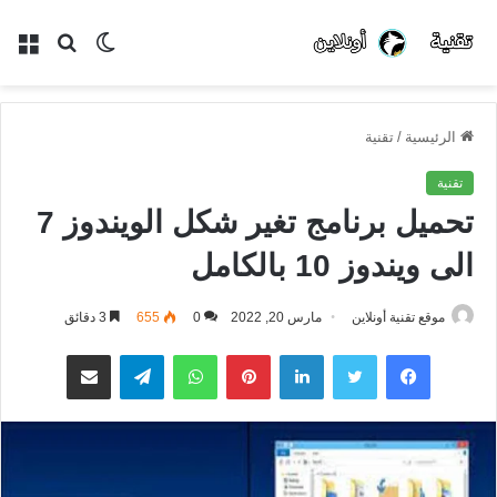
الوضع
بحث
الق
المظلم
عن
الرئيسية
/
تقنية
تقنية
تحميل برنامج تغير شكل الويندوز 7
الى ويندوز 10 بالكامل
موقع تقنية أونلاين
مارس 20, 2022
0
655
3 دقائق
فيسبوك
تويتر
لينكدإن
بينتيريست
واتساب
تيلقرام
مشاركة عبر البريد