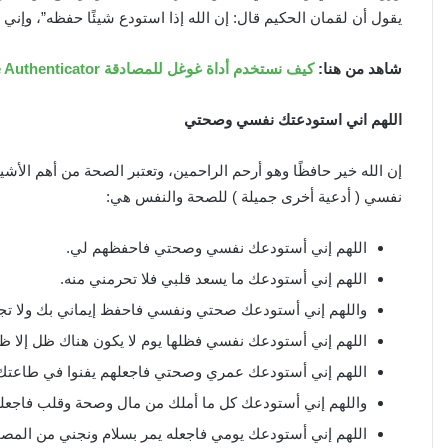
يقول أن لقمان الحكيم قال: إن الله إذا استودع شيئًا حفظه”، وإني 
شاهد من هنا:
كيف نستخدم أداة غوغل للمصادقة Google Authenticator
اللهم اني استودعتك نفسي وصحتي
إن الله خير حافظًا وهو أرحم الراحمين، وتعتبر الصحة من أهم الأشي
نفسي ( أدعية أخرى جميلة ) للصحة والنفس هي:
اللهم إني أستودعك نفسي وصحتي فاحفظهم لي.
اللهم إني أستودعك ما يسعد قلبي فلا تحرمني منه.
واللهم إني أستودعك صحتي ونفسي فاحفظ إيماني بك ولا تج
اللهم إني أستودعك نفسي فظلها يوم لا يكون هناك ظل إلا ظ
اللهم إني أستودعك عمري وصحتي فاجعلهم يفنوا في طاعتك
واللهم إني أستودعك كل ما أملك من مال وصحة وقلب فاجعل
اللهم إني أستودعك يومي فاجعله يمر بسلام ونجني من المصائ