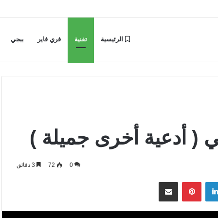
الرئيسية
تقنية
فري فاير
ببجي
 ( أدعية أخرى جميلة )
0
72
3 دقائق
لينكدإن
بينتيريست
مشاركة عبر البريد