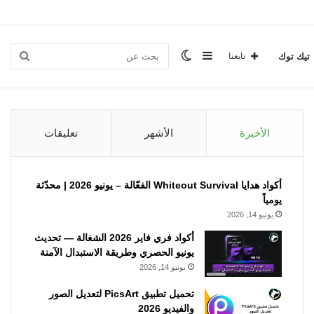
إضافة
الوضع
بحث
تيك توك
تابعنا
عمود
المظلم
عن
الأخيرة
الأشهر
تعليقات
جانبي
أكواد هدايا Whiteout Survival الفعّالة – يونيو 2026 | محدّثة
يومياً
يونيو 14, 2026
أكواد فري فاير 2026 الشغالة — تحديث
يونيو الحصري وطريقة الاستبدال الآمنة
يونيو 14, 2026
تحميل تطبيق PicsArt لتعديل الصور
والفيديو 2026