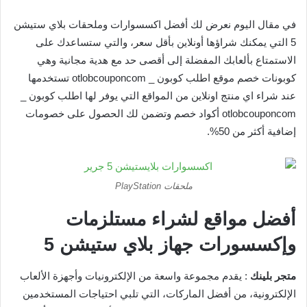
في مقال اليوم نعرض لك أفضل اكسسوارات وملحقات بلاي ستيشن
5 التي يمكنك شراؤها أونلاين بأقل سعر، والتي ستساعدك على
الاستمتاع بألعابك المفضلة إلى أقصى حد مع هدية مجانية وهي
كوبونات خصم موقع اطلب كوبون _ otlobcouponcom تستخدمها
عند شراء اي منتج اونلاين من المواقع التي يوفر لها اطلب كوبون _
otlobcouponcom أكواد خصم وتضمن لك الحصول على خصومات
إضافية أكثر من 50%.
ملحقات PlayStation
أفضل مواقع لشراء مستلزمات
وإكسسورات جهاز بلاي ستيشن 5
متجر بلينك
: يقدم مجموعة واسعة من الإلكترونيات وأجهزة الألعاب
الإلكترونية، من أفضل
الماركات، التي تلبي احتياجات المستخدمين