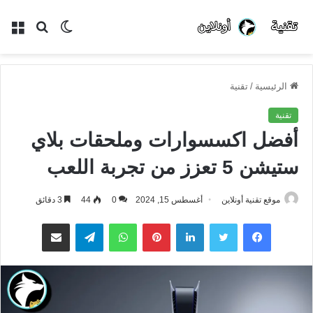
الوضع
بحث
الق
المظلم
عن
الرئيسية
/
تقنية
تقنية
أفضل اكسسوارات وملحقات بلاي
ستيشن 5 تعزز من تجربة اللعب
موقع تقنية أونلاين
أغسطس 15, 2024
0
44
3 دقائق
فيسبوك
تويتر
لينكدإن
بينتيريست
واتساب
تيلقرام
مشاركة عبر البريد