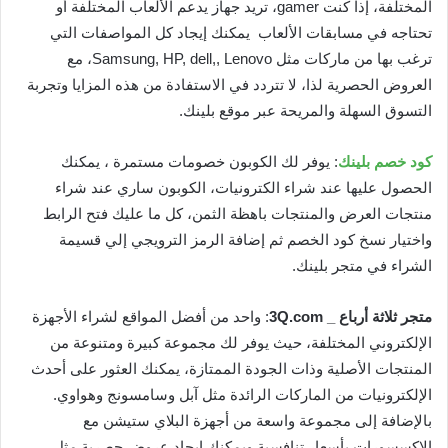
المختلفة، إذا كنت gamer، تريد جهاز يدعم الألعاب المختلفة أو
تحتاجه في مسابقات الألعاب يمكنك إيجاد كل المواصفات التي
ترغب بها من ماركات مثل Samsung, HP, dell,, Lenovo، مع
العروض الحصرية لذا، لا تتردد في الاستفادة من هذه المزايا وتجربة
التسوق السهلة والمريحة عبر موقع بلينك.
كود خصم بلينك
: يوفر لك الكوبون خصومات مستمرة ، يمكنك
الحصول عليها عند شراء الكترونيات، الكوبون ساري عند شراء
منتجات العرض والمنتجات باهظة الثمن، كل ما عليك فتح الرابط
واختيار نسخ كود الخصم ثم إضافة الرمز الترويجي إلي قسيمة
الشراء في متجر بلينك.
متجر ثلاثة أرباع _ 3Q.com
: واحد من أفضل المواقع لشراء الأجهزة
الإلكتروني المختلفة، حيث يوفر لك مجموعة كبيرة ومتنوعة من
المنتجات الأصلية وذات الجودة الممتازة، يمكنك العثور على أحدث
الإلكترونيات من الماركات الرائدة مثل آبل وسامسونج وهواوي.
بالإضافة إلى مجموعة واسعة من أجهزة البلاي ستيشن مع
الإكسسورات بأسعار تنافسية ويمكنك إيجاد عروض حصرية مثل