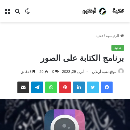
الوضع
بحث
الق
المظلم
عن
الرئيسية
/
تقنية
تقنية
برنامج الكتابة على الصور
موقع تقنية أونلاين
أبريل 29, 2022
0
29
3 دقائق
فيسبوك
تويتر
لينكدإن
بينتيريست
واتساب
تيلقرام
مشاركة عبر البريد