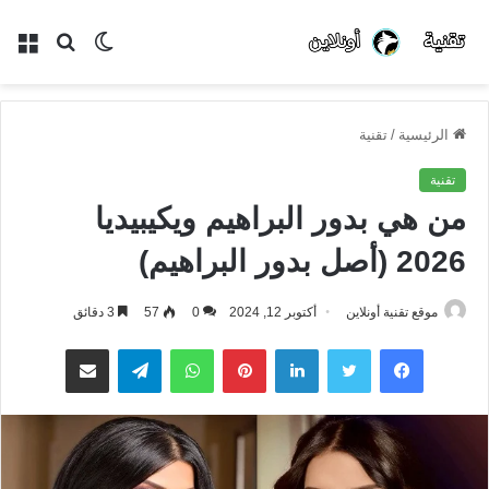
الوضع
بحث
الق
المظلم
عن
الرئيسية
/
تقنية
تقنية
من هي بدور البراهيم ويكيبيديا
2026 (أصل بدور البراهيم)
موقع تقنية أونلاين
أكتوبر 12, 2024
0
57
3 دقائق
فيسبوك
تويتر
لينكدإن
بينتيريست
واتساب
تيلقرام
مشاركة عبر البريد