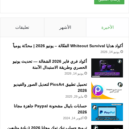
الأخيرة
الأشهر
تعليقات
أكواد هدايا Whiteout Survival الفعّالة – يونيو 2026 | محدّثة يومياً
يونيو 14, 2026
أكواد فري فاير 2026 الشغالة — تحديث يونيو
الحصري وطريقة الاستبدال الآمنة
يونيو 14, 2026
تحميل تطبيق PicsArt لتعديل الصور والفيديو
2026
مايو 29, 2025
حسابات بايبال مشحونة Paypal جاهزة مجانا
2026
أكتوبر 14, 2024
ترويج حساب تيك توك مجانا 2026 (زيادة متابعين