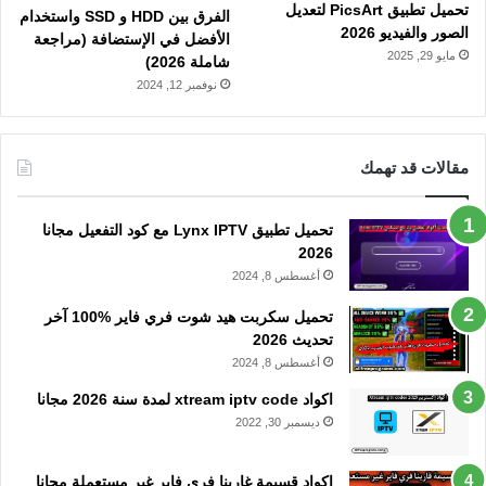
تحميل تطبيق PicsArt لتعديل
الفرق بين HDD و SSD واستخدام
الصور والفيديو 2026
الأفضل في الإستضافة (مراجعة
مايو 29, 2025
شاملة 2026)
نوفمبر 12, 2024
مقالات قد تهمك
تحميل تطبيق Lynx IPTV مع كود التفعيل مجانا
2026
أغسطس 8, 2024
تحميل سكربت هيد شوت فري فاير %100 آخر
تحديث 2026
أغسطس 8, 2024
اكواد xtream iptv code لمدة سنة 2026 مجانا
ديسمبر 30, 2022
اكواد قسيمة غارينا فري فاير غير مستعملة مجانا