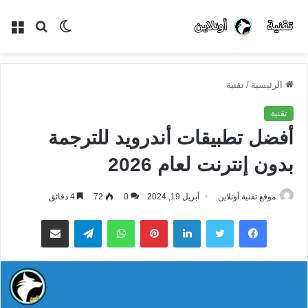
الوضع
بحث
الق
المظلم
عن
الرئيسية
/
تقنية
تقنية
أفضل تطبيقات أندرويد للترجمة
بدون إنترنت لعام 2026
موقع تقنية أونلاين
أبريل 19, 2024
0
72
4 دقائق
فيسبوك
تويتر
لينكدإن
بينتيريست
واتساب
تيلقرام
مشاركة عبر البريد