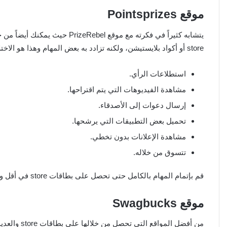
موقع
Pointsprizes
يتشابه كثيراً في فكرته مع موقع 
store أو أكواد بلايستيشن، ولكنه تزادد به بعض المهام وهذا هو الاختلاف بينه وبين موقع PrizeRebel، ومن المهام التي تتم من خلاله:
استطلاعات الرأي.
مشاهدة الفيديوهات التي يتم اقتراحها.
إرسال دعوات إلى الأصدقاء.
تحميل بعض التطبيقات التي يرشحها.
مشاهدة الإعلانات بدون تخطي.
تتسوق من خلاله.
قم بإتمام المهام بالكامل حتى تحصل على بطاقات store في أقل وقت، فالحصول على ما تريد لا يتم إلا ببذل مجهود.
موقع
Swagbucks
من أفضل المو