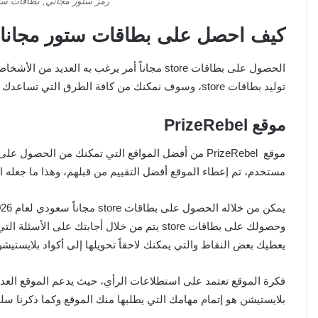
رمز ستور مجاني, بطاقات ستو
كيف احصل على بطاقات ستور مجانا
الحصول على بطاقات store مجاناً أمر يرغب به ا
توليد بطاقات store، وسوف نمكنك من كافة الطرق التي تساعدك في الحصول على بطاقات store.
موقع
PrizeRebel
مستخدم، تم إعطاء الموقع أفضل التقييم من قبلهم، وهذا ما جعله
وحصولك على بطاقات store يتم من خلال أجابتك ع
يعطيك بعض النقاط والتي يمكنك لاحقاً تحويلها إلى أكواد بلايستيشن store
فكرة الموقع تعتمد على استطلاعات الرأي، حيث يدعم الموقع العد
بلايستيشن هو إتمام مهامك التي يطلبها منك الموقع وكما ذكرنا سلفا