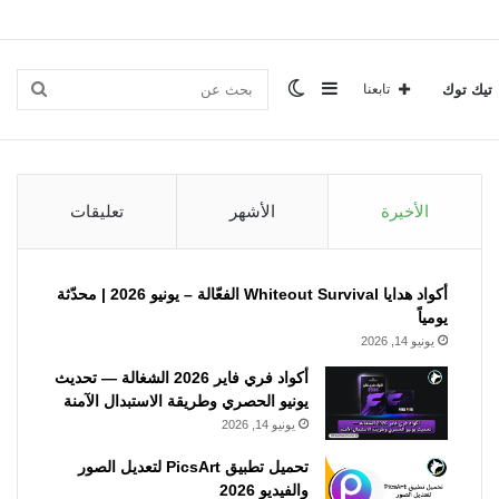
إضافة
الوضع
بحث
تيك توك
تابعنا
عمود
المظلم
عن
الأخيرة
الأشهر
تعليقات
جانبي
أكواد هدايا Whiteout Survival الفعّالة – يونيو 2026 | محدّثة
يومياً
يونيو 14, 2026
أكواد فري فاير 2026 الشغالة — تحديث
يونيو الحصري وطريقة الاستبدال الآمنة
يونيو 14, 2026
تحميل تطبيق PicsArt لتعديل الصور
والفيديو 2026