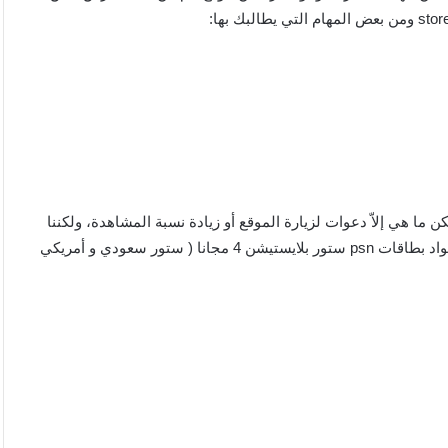
ن ما هي إلاّ دعوات لزيارة الموقع أو زيادة نسبة المشاهدة، ولكننا
سوف نقوم بشرح بعض الطرق الحقيقية والتي من خلالها يمكنك أكواد بطاقات psn ستور بلايستيشن 4 مجانا ( ستور سعودي و أمريكي