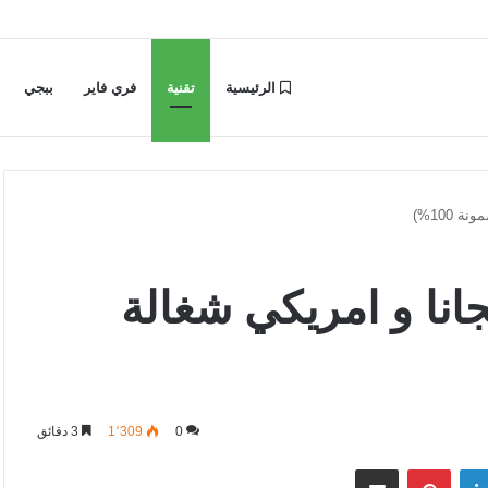
الرئيسية
تقنية
فري فاير
ببجي
نا و امريكي شغالة
0
1٬309
3 دقائق
لينكدإن
بينتيريست
مشاركة عبر البريد