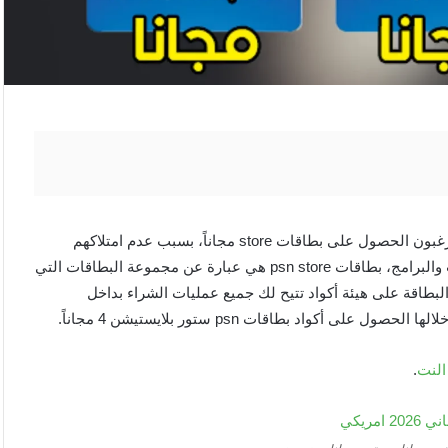
أكواد بطاقات psn ستور الكثير من مستخدمي أجهزة بلايستيشن يرغبون الحصول على بطاقات store مجاناً، بسبب عدم امتلاكهم
لبطاقات دفع وشحن التي يتم استخدامها بالموقع في شراء الألعاب والبرامج، بطاقات psn store هي عبارة عن مجموعة البطاقات التي
راء أجهزة الألعاب والتي تدعى playstaion وتكون البطاقة على هيئة أكواد تتيح لك جميع عمليات الشراء بداخل
كواد بطاقات psn ستور بلايستيشن 4 مجاناً.
.