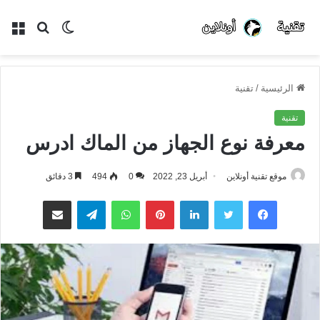
الوضع
بحث
الق
المظلم
عن
الرئيسية
/
تقنية
تقنية
معرفة نوع الجهاز من الماك ادرس
موقع تقنية أونلاين
أبريل 23, 2022
0
494
3 دقائق
فيسبوك
تويتر
لينكدإن
بينتيريست
واتساب
تيلقرام
مشاركة عبر البريد