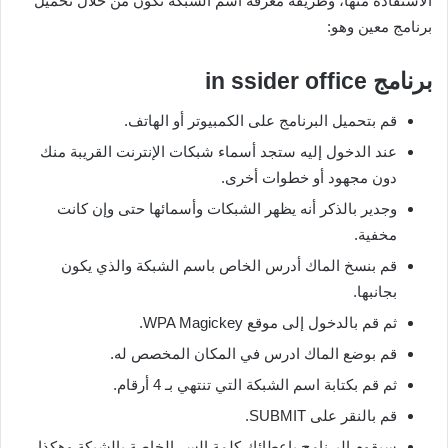
الاستفادة منها، وطريقة معرفة اسم الشبكة تكون من خلال تحميل
برنامج معين وهو:
برنامج
in ssider office
قم بتحميل البرنامج على الكمبيوتر أو الهاتف.
عند الدخول إليه ستجد أسماء شبكات الإنترنت القريبة منك
دون مجهود أو خطوات أخرى.
وجدير بالذكر أنه يظهر الشبكات وأسمائها حتى وإن كانت
مخفية.
قم بنسخ الماك أدرس الخاص باسم الشبكة والذي يكون
بجانبها.
ثم قم بالدخول إلى موقع WPA Magickey.
قم بوضع الماك ادرس في المكان المخصص له.
ثم قم بكتابة اسم الشبكة التي تنتهي بـ 4 أرقام.
قم بالنقر على SUBMIT.
سيقوم البرنامج بإعطائك كلمة السر الخاصة بالشبكة وهكذا