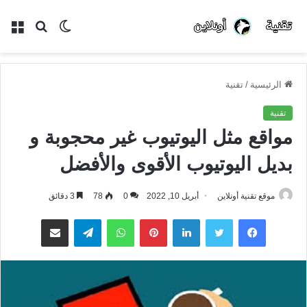
الوضع
بحث
الق
المظلم
عن
الرئيسية
/
تقنية
تقنية
مواقع مثل اليوتيوب غير محجوبة و
بديل اليوتيوب الأقوى والأفضل
موقع تقنية أونلاين
أبريل 10, 2022
0
78
3 دقائق
فيسبوك
تويتر
لينكدإن
بينتيريست
واتساب
تيلقرام
مشاركة عبر البريد