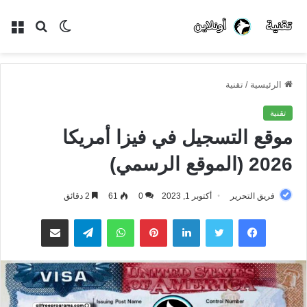
الوضع
بحث
الق
المظلم
عن
الرئيسية
/
تقنية
تقنية
موقع التسجيل في فيزا أمريكا
2026 (الموقع الرسمي)
فريق التحرير
أكتوبر 1, 2023
0
61
2 دقائق
فيسبوك
تويتر
لينكدإن
بينتيريست
واتساب
تيلقرام
مشاركة عبر البريد